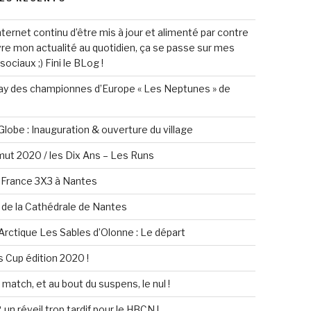
nternet continu d’être mis à jour et alimenté par contre
vre mon actualité au quotidien, ça se passe sur mes
ociaux ;) Fini le BLog !
y des championnes d’Europe « Les Neptunes » de
lobe : Inauguration & ouverture du village
mut 2020 / les Dix Ans – Les Runs
 France 3X3 à Nantes
 de la Cathédrale de Nantes
rctique Les Sables d’Olonne : Le départ
Cup édition 2020 !
match, et au bout du suspens, le nul !
un réveil trop tardif pour le HBCN !