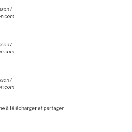
son /
on.com
son /
on.com
son /
on.com
ne à télécharger et partager