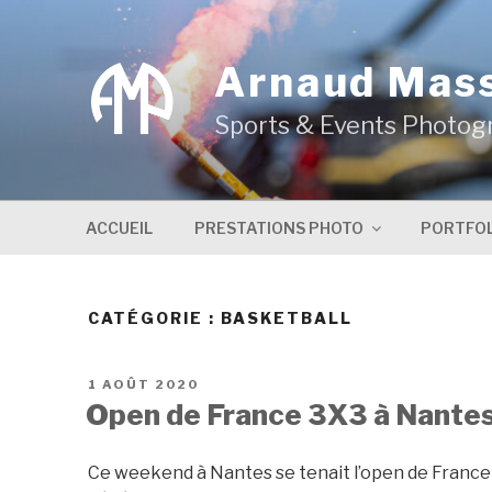
Aller
au
contenu
Arnaud Mas
principal
Sports & Events Photog
ACCUEIL
PRESTATIONS PHOTO
PORTFOL
CATÉGORIE :
BASKETBALL
PUBLIÉ
1 AOÛT 2020
LE
Open de France 3X3 à Nante
Ce weekend à Nantes se tenait l’open de France 