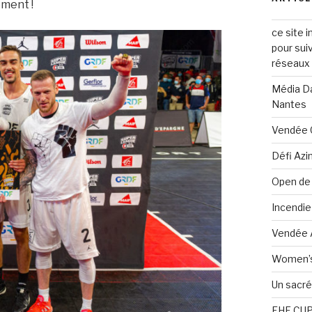
ement !
ce site i
pour sui
réseaux s
Média Da
Nantes
Vendée G
Défi Azi
Open de
Incendie
Vendée A
Women’s 
Un sacré 
EHF CUP, 