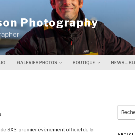
son Photography
rapher
IO
GALERIES PHOTOS
BOUTIQUE
NEWS – BL
Recher
s
pour
:
de 3X3, premier évènement officiel de la
ARTICL