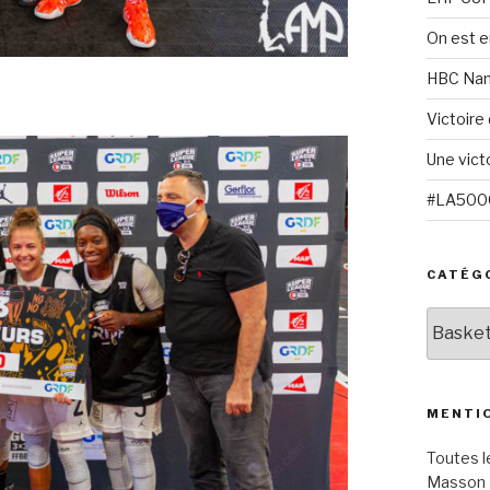
On est e
HBC Nant
Victoire
Une victo
#LA5000 
CATÉG
Catégor
MENTI
Toutes l
Masson 