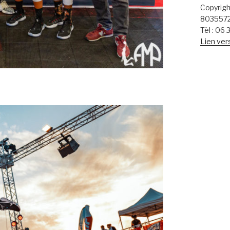
Copyrigh
803557
Tèl : 06
Lien vers