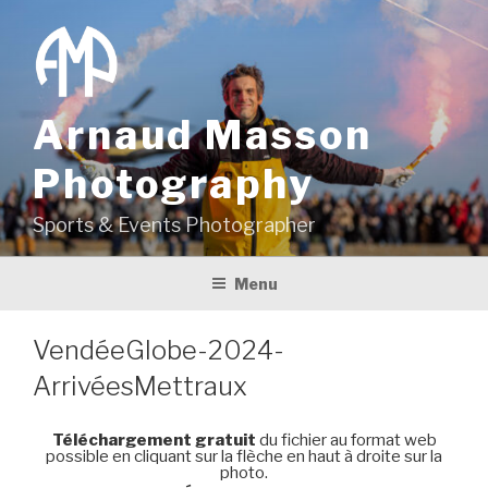
Aller
au
contenu
principal
Arnaud Masson
Photography
Sports & Events Photographer
Menu
VendéeGlobe-2024-
ArrivéesMettraux
Téléchargement gratuit
du fichier au format web
possible en cliquant sur la flèche en haut à droite sur la
photo.