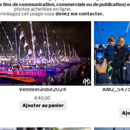
s fins de communication, commerciale ou de publication) es
photos achetées en ligne.
 envisagez cet usage vous
devez me contacter.
VendéeGlobe2024
AM2_5475-
€
40,00
Ajouter au panier
quantité de Photo au format
Ajo
numérique
qua