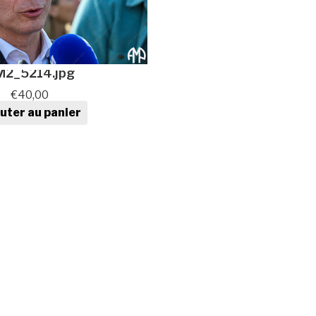
2_5214.jpg
€
40,00
uter au panier
ntité de Photo au format
numérique