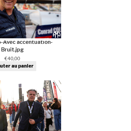
Avec accentuation-
Bruit.jpg
€
40,00
uter au panier
ntité de Photo au format
numérique