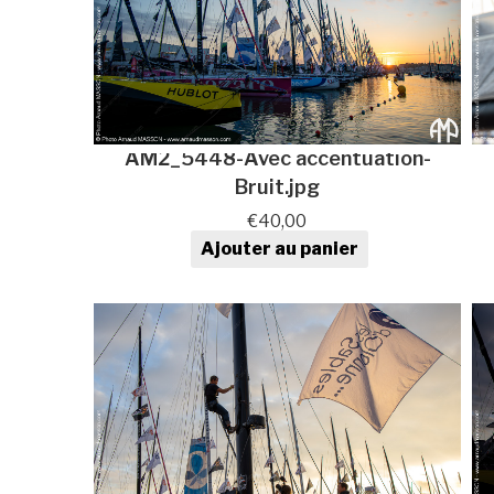
AM2_5448-Avec accentuation-
Bruit.jpg
€
40,00
Ajouter au panier
quantité de Photo au format
numérique