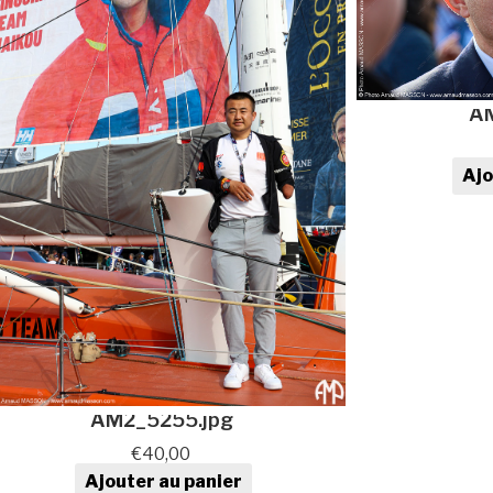
AM
Ajo
qua
AM2_5255.jpg
€
40,00
Ajouter au panier