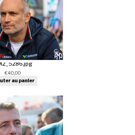
2_5286.jpg
€
40,00
uter au panier
ntité de Photo au format
numérique