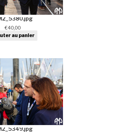
2_5380.jpg
€
40,00
uter au panier
ntité de Photo au format
numérique
2_5349.jpg