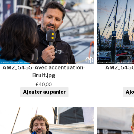
AM2_5455-Avec accentuation-
AM2_5450-
Bruit.jpg
€
40,00
Ajouter au panier
Ajo
quantité de Photo au format
qua
numérique