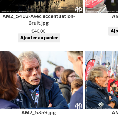
AM2_5402-Avec accentuation-
AM
Bruit.jpg
Ajo
€
40,00
qua
Ajouter au panier
quantité de Photo au format
numérique
AM2_5359.jpg
AM