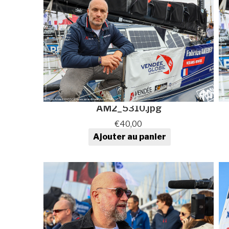
AM2_5310.jpg
€
40,00
Ajouter au panier
quantité de Photo au format
numérique