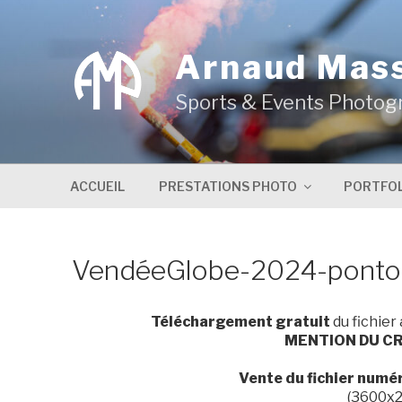
Aller
au
contenu
Arnaud Mas
principal
Sports & Events Photog
ACCUEIL
PRESTATIONS PHOTO
PORTFOL
VendéeGlobe-2024-ponto
Téléchargement gratuit
du fichier
MENTION DU CR
Vente du fichier numé
(3600x2