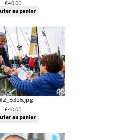
€
40,00
uter au panier
ntité de Photo au format
numérique
2_5316.jpg
€
40,00
uter au panier
ntité de Photo au format
numérique