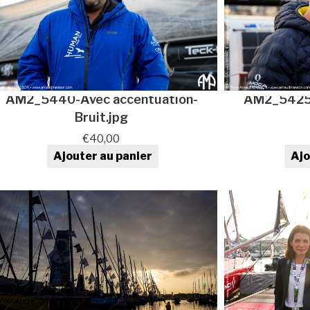
AM2_5440-Avec accentuation-
AM2_5425-
Bruit.jpg
€
40,00
Ajouter au panier
Ajo
quantité de Photo au format
qua
numérique