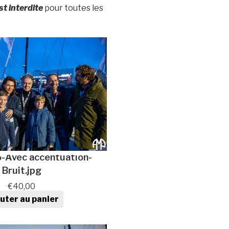
t interdite
pour toutes les
Avec accentuation-
Bruit.jpg
€
40,00
uter au panier
ntité de Photo au format
numérique