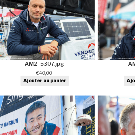
AM2_5307.jpg
AM
€
40,00
Ajouter au panier
Ajo
quantité de Photo au format
qua
numérique