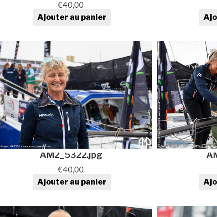
€
40,00
Ajouter au panier
Ajo
quantité de Photo au format
qua
numérique
AM2_5322.jpg
AM
€
40,00
Ajouter au panier
Ajo
quantité de Photo au format
qua
numérique