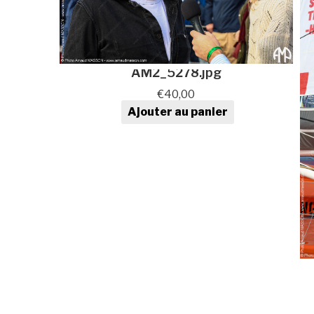
AM2_5278.jpg
€
40,00
Ajouter au panier
quantité de Photo au format
numérique