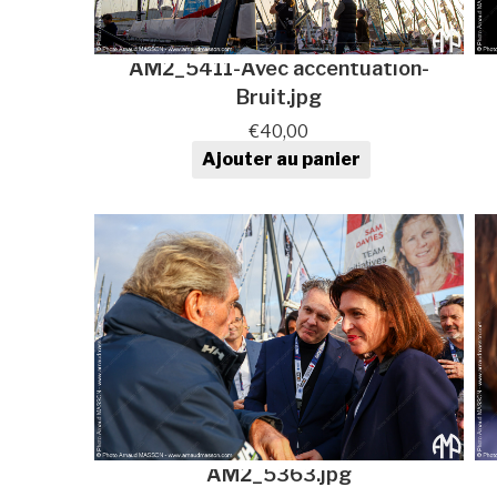
AM2_5411-Avec accentuation-
Bruit.jpg
€
40,00
Ajouter au panier
quantité de Photo au format
numérique
AM2_5363.jpg