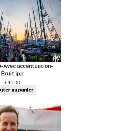
Avec accentuation-
Bruit.jpg
€
40,00
uter au panier
ntité de Photo au format
numérique