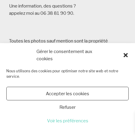
Une information, des questions ?
appelez moi au 06 38 81 90 90.
Toutes les photos sauf mention sont la propriété
d'Arnaud Masson Photography
Gérer le consentement aux
Copyright 2013 - 2026 Arnaud Masson Photography -
cookies
SIRET 80355723000015 6 chemin des Cantons 44340
Bouguenais
Nous utilisons des cookies pour optimiser notre site web et notre
service.
Tèl : 06 38 81 90 90
Lien vers la politique de cookies
Accepter les cookies
Refuser
Voir les préférences
Politique de confidentialité