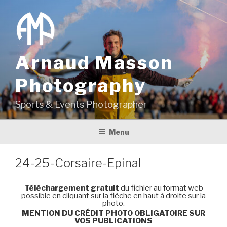
Aller
au
contenu
principal
Arnaud Masson
Photography
Sports & Events Photographer
Menu
24-25-Corsaire-Epinal
Téléchargement gratuit
du fichier au format web
possible en cliquant sur la flèche en haut à droite sur la
photo.
MENTION DU CRÉDIT PHOTO OBLIGATOIRE SUR
VOS PUBLICATIONS