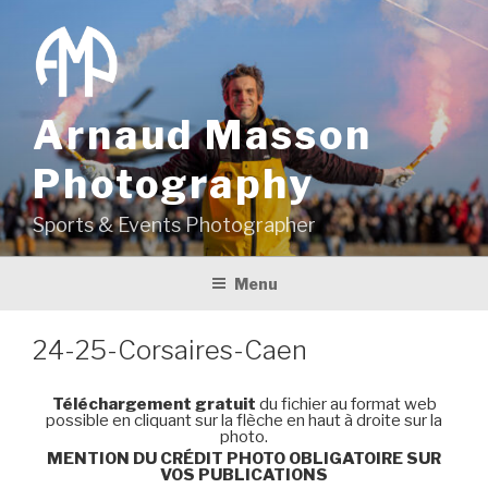
Aller
au
contenu
principal
Arnaud Masson
Photography
Sports & Events Photographer
Menu
24-25-Corsaires-Caen
Téléchargement gratuit
du fichier au format web
possible en cliquant sur la flèche en haut à droite sur la
photo.
MENTION DU CRÉDIT PHOTO OBLIGATOIRE SUR
VOS PUBLICATIONS