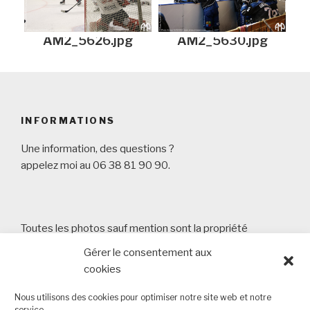
AM2_5626.jpg
AM2_5630.jpg
INFORMATIONS
Une information, des questions ?
appelez moi au 06 38 81 90 90.
Toutes les photos sauf mention sont la propriété
d'Arnaud Masson Photography
Gérer le consentement aux
Copyright 2013 - 2026 Arnaud Masson Photography -
cookies
SIRET 80355723000015 6 chemin des Cantons 44340
Bouguenais
Nous utilisons des cookies pour optimiser notre site web et notre
service.