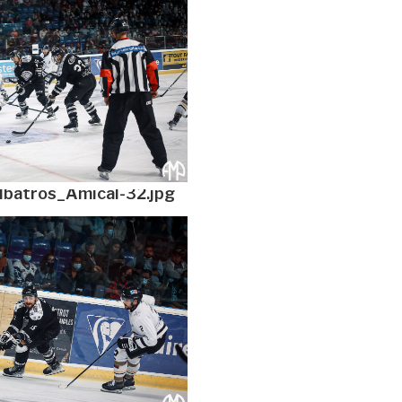
lbatros_Amical-32.jpg