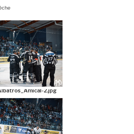
lèche
lbatros_Amical-2.jpg