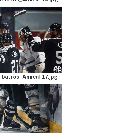
lbatros_Amical-17.jpg