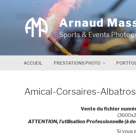
Aller
au
contenu
Arnaud Mas
principal
Sports & Events Photog
ACCUEIL
PRESTATIONS PHOTO
PORTFOL
Amical-Corsaires-Albatros
Vente du fichier numé
(3600x2
ATTENTION, l’utilisation Professionnelle (à de
Si vous