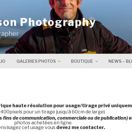
son Photography
rapher
IO
GALERIES PHOTOS
BOUTIQUE
NEWS – BL
rique haute résolution pour usage/tirage privé unique
400pixels pour un tirage jusqu’à 60cm de large)
s fins de communication, commerciale ou de publication) es
photos achetées en ligne.
 envisagez cet usage vous
devez me contacter.