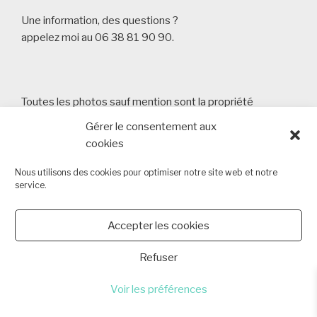
Une information, des questions ?
appelez moi au 06 38 81 90 90.
Toutes les photos sauf mention sont la propriété
d'Arnaud Masson Photography
Gérer le consentement aux
Copyright 2013 - 2026 Arnaud Masson Photography -
cookies
SIRET 80355723000015 6 chemin des Cantons 44340
Bouguenais
Nous utilisons des cookies pour optimiser notre site web et notre
service.
Tèl : 06 38 81 90 90
Lien vers la politique de cookies
Accepter les cookies
Refuser
Voir les préférences
Politique de confidentialité