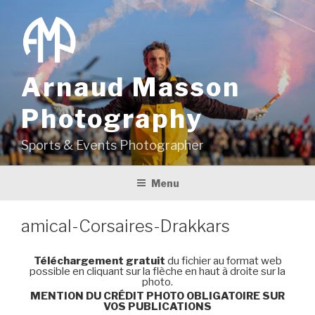
Aller
au
contenu
principal
Arnaud Masson
Photography
Sports & Events Photographer
Menu
amical-Corsaires-Drakkars
Téléchargement gratuit
du fichier au format web
possible en cliquant sur la flèche en haut à droite sur la
photo.
MENTION DU CRÉDIT PHOTO OBLIGATOIRE SUR
VOS PUBLICATIONS