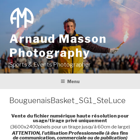
Aller
au
contenu
principal
Arnaud Masson
Photography
Sports & Events Photographer
Menu
BouguenaisBasket_SG1_SteLuce
Vente du fichier numérique haute résolution pour
usage/tirage privé uniquement
(3600x2400pixels pour un tirage jusqu’à 60cm de large)
ATTENTION, l’utilisation Professionnelle (à des fins
de communication, commerciale ou de publication)