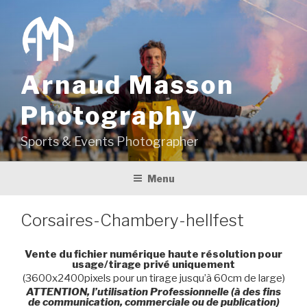
Aller
au
contenu
principal
Arnaud Masson
Photography
Sports & Events Photographer
Menu
Corsaires-Chambery-hellfest
Vente du fichier numérique haute résolution pour
usage/tirage privé uniquement
(3600x2400pixels pour un tirage jusqu’à 60cm de large)
ATTENTION, l’utilisation Professionnelle (à des fins
de communication, commerciale ou de publication)