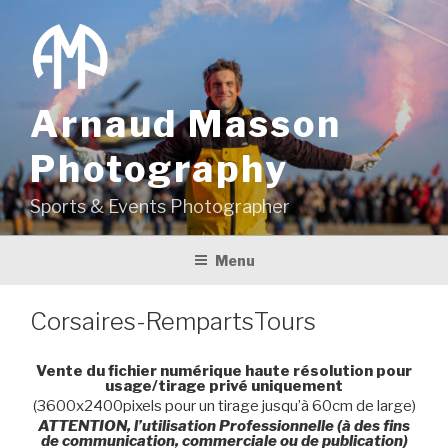
Aller
au
contenu
principal
Arnaud Masson
Photography
Sports & Events Photographer
Menu
Corsaires-RempartsTours
Vente du fichier numérique haute résolution pour
usage/tirage privé uniquement
(3600x2400pixels pour un tirage jusqu’à 60cm de large)
ATTENTION, l’utilisation Professionnelle (à des fins
de communication, commerciale ou de publication)