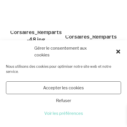
Corsaires_Remparts
Corsaires_Remparts
-48.jpg
-47.jpg
Gérer le consentement aux
cookies
Nous utilisons des cookies pour optimiser notre site web et notre
service.
Accepter les cookies
Corsaires_Remparts
Corsaires_Remparts
Refuser
-46.jpg
-45.jpg
Voir les préférences