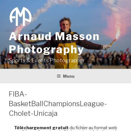
Aller
au
contenu
principal
Arnaud Masson
Photography
Sports & Events Photographer
Menu
FIBA-
BasketBallChampionsLeague-
Cholet-Unicaja
Téléchargement gratuit
du fichier au format web