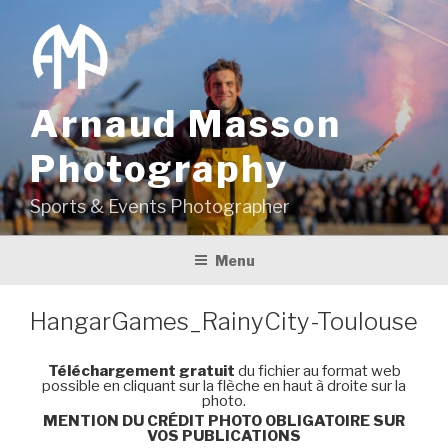
Aller
au
contenu
principal
Arnaud Masson
Photography
Sports & Events Photographer
Menu
HangarGames_RainyCity-Toulouse
Téléchargement gratuit
du fichier au format web
possible en cliquant sur la flèche en haut à droite sur la
photo.
MENTION DU CRÉDIT PHOTO OBLIGATOIRE SUR
VOS PUBLICATIONS