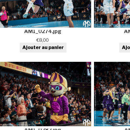
AM1_0274.jpg
A
€
8,00
Ajouter au panier
Ajo
quantité de Photo de sport au
quan
format numérique
AM1_0282.jpg
A