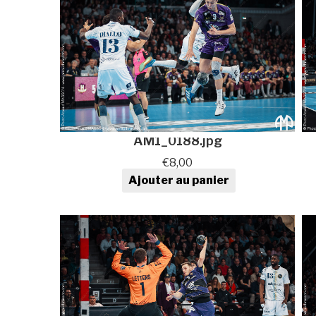
AM1_0188.jpg
€
8,00
Ajouter au panier
quantité de Photo de sport au
format numérique