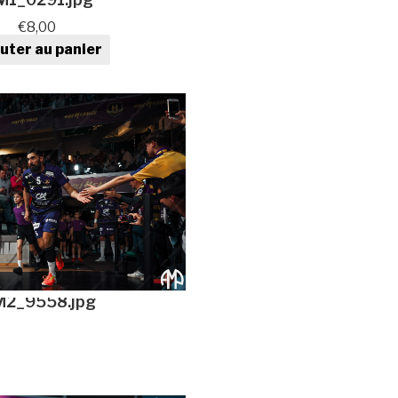
€
8,00
uter au panier
tité de Photo de sport au
format numérique
2_9558.jpg