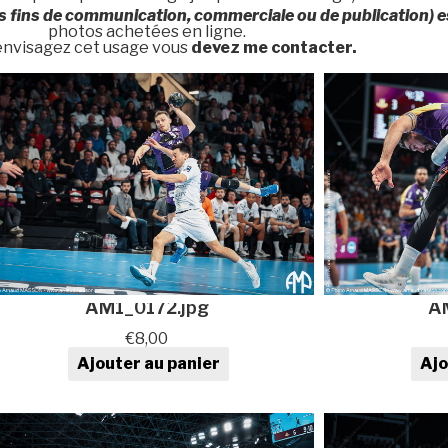
s fins de communication, commerciale ou de publication) es
photos achetées en ligne.
 envisagez cet usage vous
devez me contacter.
AM1_0172.jpg
A
€
8,00
Ajouter au panier
Ajo
quantité de Photo de sport au
quan
format numérique