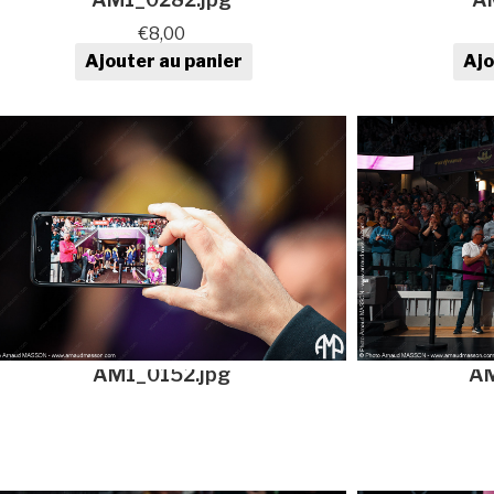
€
8,00
Ajouter au panier
Ajo
quantité de Photo de sport au
quan
format numérique
AM1_0152.jpg
AM