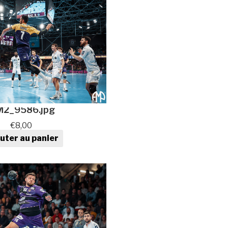
2_9586.jpg
€
8,00
uter au panier
tité de Photo de sport au
format numérique