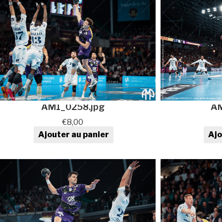
AM1_0258.jpg
AM
€
8,00
Ajouter au panier
Ajo
quantité de Photo de sport au
quan
format numérique