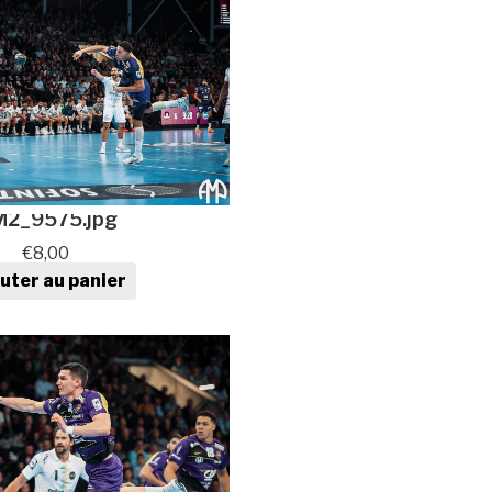
2_9575.jpg
€
8,00
uter au panier
tité de Photo de sport au
format numérique