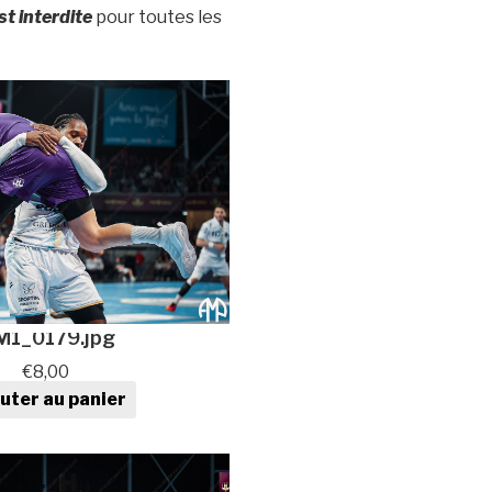
t interdite
pour toutes les
M1_0179.jpg
€
8,00
uter au panier
tité de Photo de sport au
format numérique