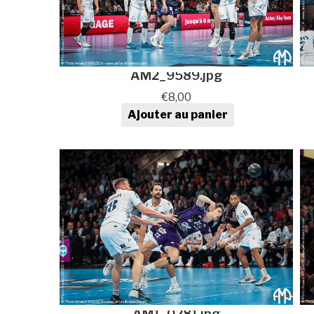
AM2_9589.jpg
€
8,00
Ajouter au panier
quantité de Photo de sport au
format numérique
AM1_0281.jpg