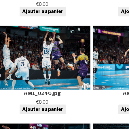
€
8,00
Ajouter au panier
Ajo
quantité de Photo de sport au
quan
format numérique
AM1_0246.jpg
AM
€
8,00
Ajouter au panier
Ajo
quantité de Photo de sport au
quan
format numérique