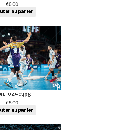
€
8,00
uter au panier
tité de Photo de sport au
format numérique
1_0249.jpg
€
8,00
uter au panier
tité de Photo de sport au
format numérique