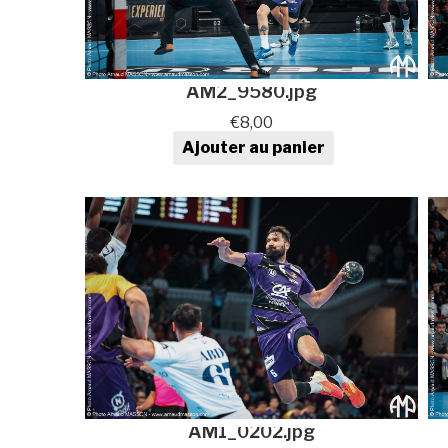
AM2_9580.jpg
€
8,00
Ajouter au panier
quantité de Photo de sport au
format numérique
AM1_0202.jpg