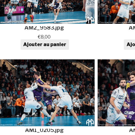
AM2_9583.jpg
A
€
8,00
Ajouter au panier
Ajo
quantité de Photo de sport au
quan
format numérique
AM1_0205.jpg
A