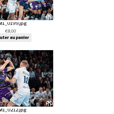
M1_0199.jpg
€
8,00
uter au panier
tité de Photo de sport au
format numérique
M1_0212.jpg