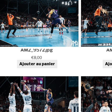
AM2_9572.jpg
AM
€
8,00
Ajouter au panier
Ajo
quantité de Photo de sport au
quan
format numérique