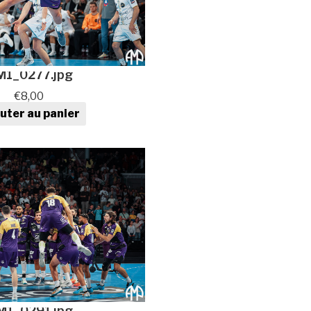
M1_0277.jpg
€
8,00
uter au panier
tité de Photo de sport au
format numérique
M1_0291.jpg