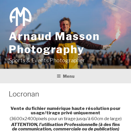
Aller
au
contenu
principal
Arnaud Masson
Photography
Sports & Events Photographer
Menu
Locronan
Vente du fichier numérique haute résolution pour
usage/tirage privé uniquement
(3600x2400pixels pour un tirage jusqu’à 60cm de large)
ATTENTION, l’utilisation Professionnelle (à des fins
de communication, commerciale ou de publication)