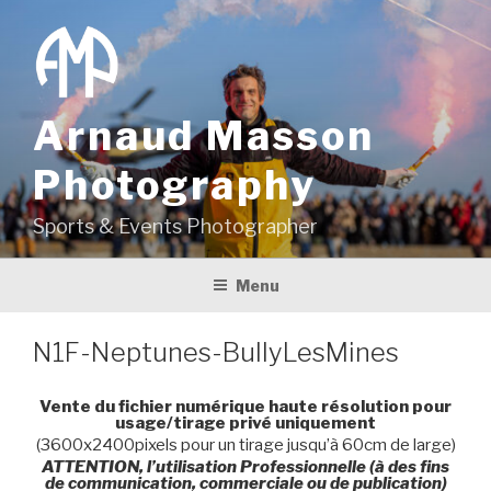
Aller
au
contenu
principal
Arnaud Masson
Photography
Sports & Events Photographer
Menu
N1F-Neptunes-BullyLesMines
Vente du fichier numérique haute résolution pour
usage/tirage privé uniquement
(3600x2400pixels pour un tirage jusqu’à 60cm de large)
ATTENTION, l’utilisation Professionnelle (à des fins
de communication, commerciale ou de publication)