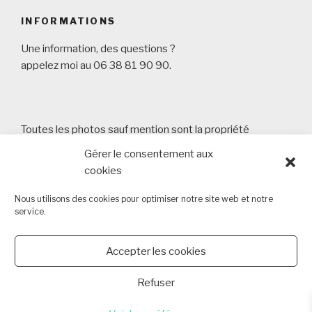
INFORMATIONS
Une information, des questions ?
appelez moi au 06 38 81 90 90.
Toutes les photos sauf mention sont la propriété
d'Arnaud Masson Photography
Gérer le consentement aux
Copyright 2013 - 2026 Arnaud Masson Photography -
cookies
SIRET 80355723000015 6 chemin des Cantons 44340
Bouguenais
Nous utilisons des cookies pour optimiser notre site web et notre
service.
Tèl : 06 38 81 90 90
Lien vers la politique de cookies
Accepter les cookies
Refuser