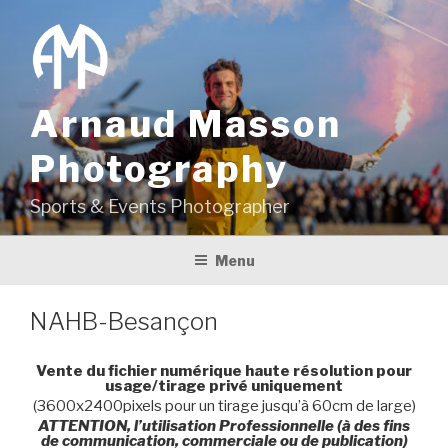
Aller
au
contenu
principal
Arnaud Masson
Photography
Sports & Events Photographer
Menu
NAHB-Besançon
Vente du fichier numérique haute résolution pour
usage/tirage privé uniquement
(3600x2400pixels pour un tirage jusqu’à 60cm de large)
ATTENTION, l’utilisation Professionnelle (à des fins
de communication, commerciale ou de publication)