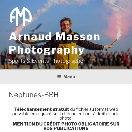
Aller
au
contenu
principal
Arnaud Masson
Photography
Sports & Events Photographer
Menu
Neptunes-BBH
Téléchargement gratuit
du fichier au format web
possible en cliquant sur la flèche en haut à droite sur la
photo.
MENTION DU CRÉDIT PHOTO OBLIGATOIRE SUR
VOS PUBLICATIONS