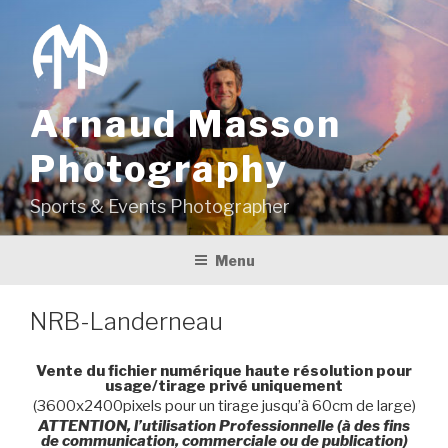
Aller
au
contenu
principal
Arnaud Masson
Photography
Sports & Events Photographer
Menu
NRB-Landerneau
Vente du fichier numérique haute résolution pour
usage/tirage privé uniquement
(3600x2400pixels pour un tirage jusqu’à 60cm de large)
ATTENTION, l’utilisation Professionnelle (à des fins
de communication, commerciale ou de publication)