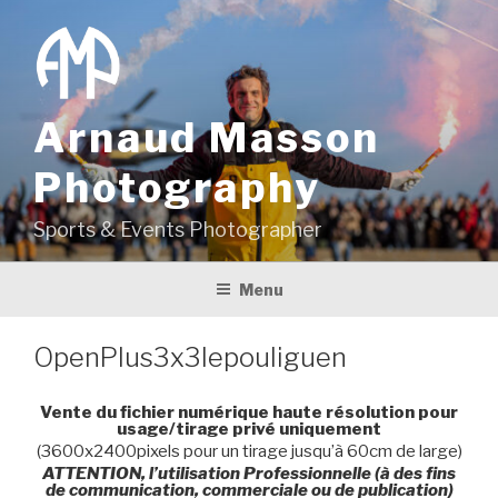
Aller
au
contenu
principal
Arnaud Masson
Photography
Sports & Events Photographer
Menu
OpenPlus3x3lepouliguen
Vente du fichier numérique haute résolution pour
usage/tirage privé uniquement
(3600x2400pixels pour un tirage jusqu’à 60cm de large)
ATTENTION, l’utilisation Professionnelle (à des fins
de communication, commerciale ou de publication)