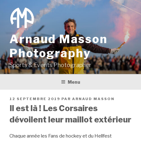
Aller
au
contenu
principal
Arnaud Masson
Photography
Sports & Events Photographer
Menu
PUBLIÉ
12 SEPTEMBRE 2019
PAR
ARNAUD MASSON
LE
Il est là ! Les Corsaires
dévoilent leur maillot extérieur
Chaque année les Fans de hockey et du Hellfest