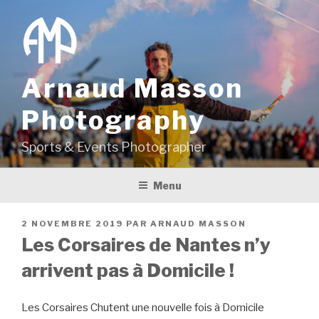
Aller
au
contenu
principal
Arnaud Masson
Photography
Sports & Events Photographer
Menu
PUBLIÉ
2 NOVEMBRE 2019
PAR
ARNAUD MASSON
LE
Les Corsaires de Nantes n’y
arrivent pas à Domicile !
Les Corsaires Chutent une nouvelle fois à Domicile