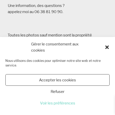
Une information, des questions ?
appelez moi au 06 38 81 90 90.
Toutes les photos sauf mention sont la propriété
d'Arnaud Masson Photography
Gérer le consentement aux
Copyright 2013 - 2026 Arnaud Masson Photography -
cookies
SIRET 80355723000015 6 chemin des Cantons 44340
Bouguenais
Nous utilisons des cookies pour optimiser notre site web et notre
service.
Tèl : 06 38 81 90 90
Lien vers la politique de cookies
Accepter les cookies
Refuser
Voir les préférences
Politique de confidentialité