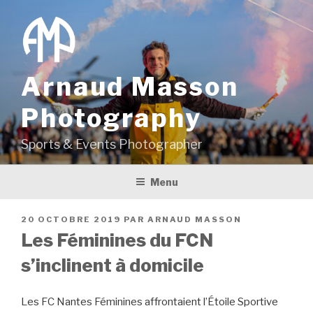
Aller
au
contenu
principal
Arnaud Masson
Photography
Sports & Events Photographer
Menu
PUBLIÉ
20 OCTOBRE 2019
PAR
ARNAUD MASSON
LE
Les Féminines du FCN
s’inclinent à domicile
Les FC Nantes Féminines affrontaient l’Étoile Sportive