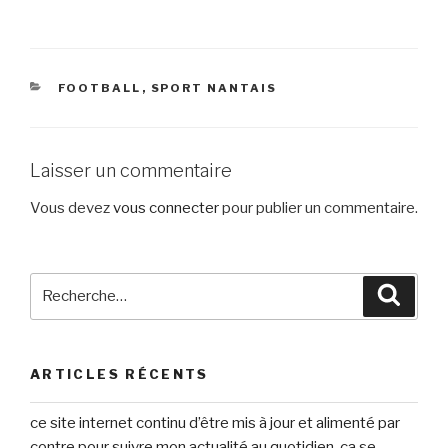
CATÉGORIES
FOOTBALL
,
SPORT NANTAIS
Laisser un commentaire
Vous devez
vous connecter
pour publier un commentaire.
Recherche
Reche
pour
:
ARTICLES RÉCENTS
ce site internet continu d’être mis à jour et alimenté par
contre pour suivre mon actualité au quotidien, ça se