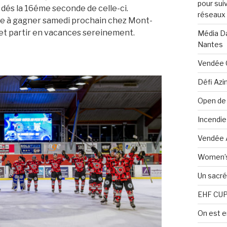
pour sui
 dés la 16éme seconde de celle-ci.
réseaux s
este à gagner samedi prochain chez Mont-
et partir en vacances sereinement.
Média Da
Nantes
Vendée G
Défi Azi
Open de
Incendie
Vendée A
Women’s 
Un sacré 
EHF CUP, 
On est e