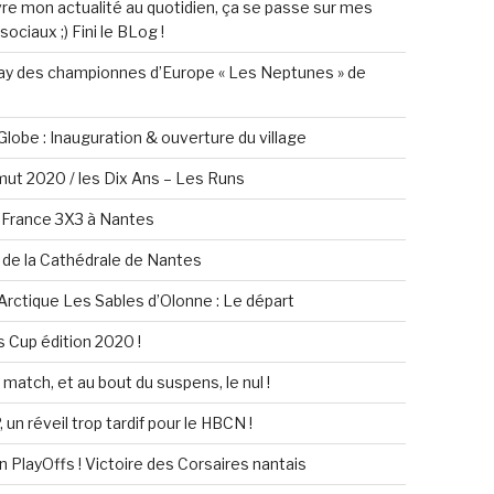
vre mon actualité au quotidien, ça se passe sur mes
ociaux ;) Fini le BLog !
y des championnes d’Europe « Les Neptunes » de
lobe : Inauguration & ouverture du village
mut 2020 / les Dix Ans – Les Runs
 France 3X3 à Nantes
 de la Cathédrale de Nantes
rctique Les Sables d’Olonne : Le départ
Cup édition 2020 !
match, et au bout du suspens, le nul !
un réveil trop tardif pour le HBCN !
n PlayOffs ! Victoire des Corsaires nantais