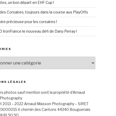
es, un bon départ en EHF Cup !
 des Corsaires, toujours dans la course aux PlayOffs
ire précieuse pour les corsaires !
IronFrance le nouveau défi de Dany Perray !
ORIES
ies
ONS LÉGALES
es photos sauf mention sont la propriété d’Arnaud
Photography
t 2013 – 2022 Arnaud Masson Photography – SIRET
23000015
6 chemin des Cantons 44340 Bouguenais
 38 81 90 90