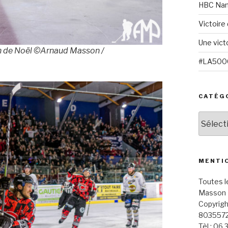
HBC Nant
Victoire
Une victo
tch de Noël ©Arnaud Masson /
#LA5000 
CATÉG
Catégor
MENTI
Toutes l
Masson 
Copyrigh
803557
Tèl : 06