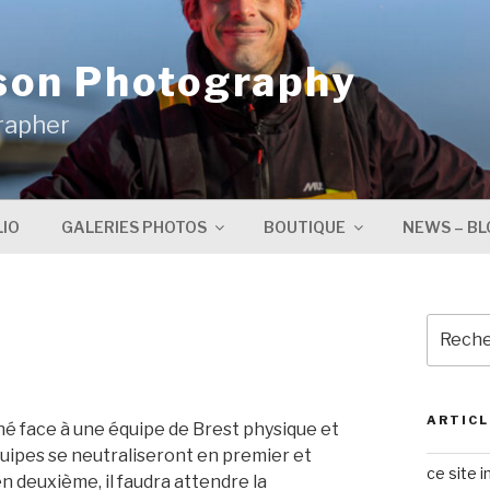
son Photography
rapher
IO
GALERIES PHOTOS
BOUTIQUE
NEWS – BL
Recher
pour
:
ARTICL
hé face à une équipe de Brest physique et
uipes se neutraliseront en premier et
ce site i
 deuxième, il faudra attendre la