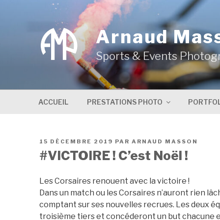
Aller
au
contenu
Arnaud Mas
principal
Sports & Events Photog
ACCUEIL
PRESTATIONS PHOTO
PORTFOL
PUBLIÉ
15 DÉCEMBRE 2019
PAR
ARNAUD MASSON
LE
#VICTOIRE ! C’est Noël !
Les Corsaires renouent avec la victoire !
Dans un match ou les Corsaires n’auront rien lâc
comptant sur ses nouvelles recrues. Les deux éq
troisième tiers et concéderont un but chacune en